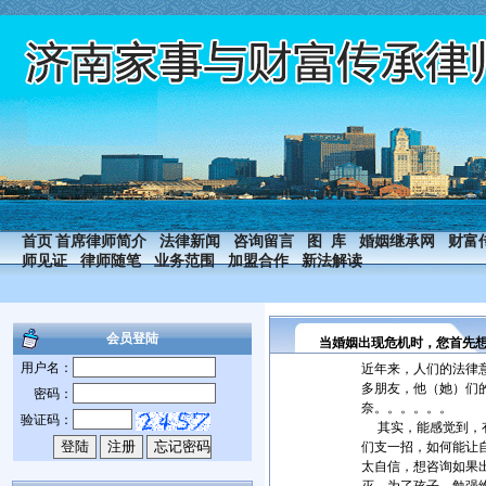
首页
首席律师简介
法律新闻
咨询留言
图 库
婚姻继承网
财富
师见证
律师随笔
业务范围
加盟合作
新法解读
会员登陆
当婚姻出现危机时，您首先
用户名：
近年来，人们的法律
多朋友，他（她）们
密码：
奈。。。。。。
验证码：
其实，能感觉到，有
们支一招，如何能让
太自信，想咨询如果