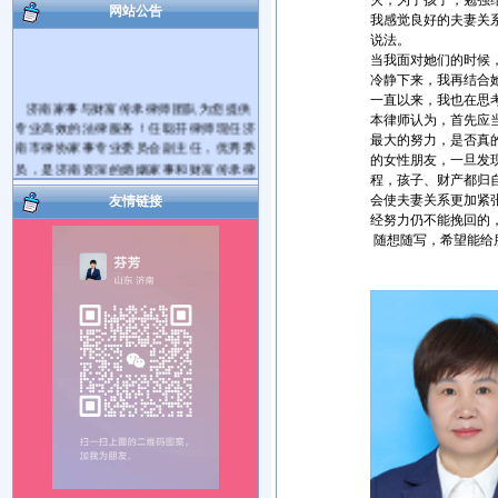
灭，为了孩子，勉强
网站公告
我感觉良好的夫妻关
说法。
当我面对她们的时候
冷静下来，我再结合
一直以来，我也在思
济南家事与财富传承律师团队为您提供
本律师认为，首先应
专业高效的法律服务！任聪芬律师现任济
最大的努力，是否真
南市律协家事专业委员会副主任，优秀委
的女性朋友，一旦发
员，是济南资深的婚姻家事和财富传承律
程，孩子、财产都归
师。代理过大量的离婚纠纷案件和遗产继
会使夫妻关系更加紧
友情链接
承纠纷案件。
经努力仍不能挽回的
爱家护家，用法商守护财富！帮您将您
随想随写，希望能给
的财产传承给您的亲人！您有婚姻家庭和
任
遗产继承、财富传承等方面的法律问题需
201
要帮助，可电话咨询，也可电话预约后到
律师事务所当面咨询。对于您提出的问题
我会及时给您解答。如果满意请您在问题
解决的同时把我推荐给您身边需要帮助的
朋友，谢谢！
服务热线： 17753181492 15964027812
执业机构：山东国曜琴岛律师事务所
地 址：济南市历下区山大路264号国曜律
师楼（山大路南首）
乘车路线：可乘117、115、K56、137、
112、K139路公交车到经十路山大路站下