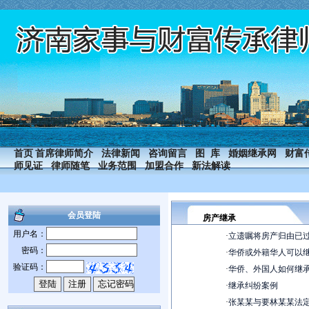
首页
首席律师简介
法律新闻
咨询留言
图 库
婚姻继承网
财富
师见证
律师随笔
业务范围
加盟合作
新法解读
会员登陆
房产继承
用户名：
·
立遗嘱将房产归由已
密码：
·
华侨或外籍华人可以
验证码：
·
华侨、外国人如何继
·
继承纠纷案例
·
张某某与要林某某法