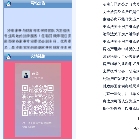
网站公告
·
济南市已购公房（房
·
丈夫放弃继承房产是
·
廉租公房不能作为遗
·
继承法关于房产继承
济南家事与财富传承律师团队为您提供
专业高效的法律服务！任聪芬律师现任济
·
继承法关于房产继承
南市律协家事专业委员会副主任，优秀委
·
继承法关于房产继承
员，是济南资深的婚姻家事和财富传承律
·
房地产继承中常见的
师。代理过大量的离婚纠纷案件和遗产继
友情链接
承纠纷案件。
·
以案说法：再婚夫妻
爱家护家，用法商守护财富！帮您将您
·
房产继承的几种形式
的财产传承给您的亲人！您有婚姻家庭和
·
未尽抚养义务，父亲
遗产继承、财富传承等方面的法律问题需
要帮助，可电话咨询，也可电话预约后到
·
处理房产发证后有关
律师事务所当面咨询。对于您提出的问题
·
财政部国家税务总局
我会及时给您解答。如果满意请您在问题
·
北京一法院引用《孝
解决的同时把我推荐给您身边需要帮助的
朋友，谢谢！
·
房改房可否认定为遗
服务热线： 17753181492 15964027812
·
拆迁补偿权可以继承
执业机构：山东国曜琴岛律师事务所
地 址：济南市历下区山大路264号国曜律
师楼（山大路南首）
页
乘车路线：可乘117、115、K56、137、
112、K139路公交车到经十路山大路站下