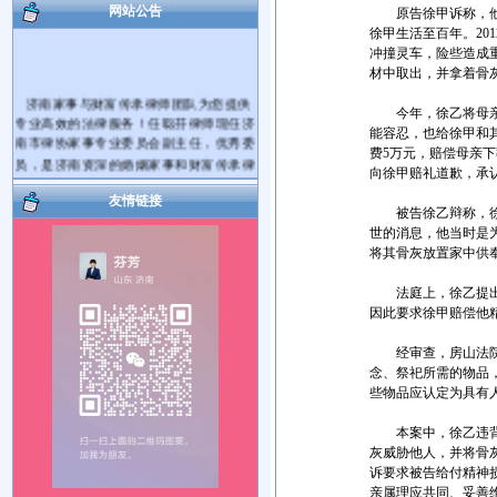
网站公告
原告徐甲诉称，他和
徐甲生活至百年。20
冲撞灵车，险些造成
材中取出，并拿着骨
济南家事与财富传承律师团队为您提供
今年，徐乙将母亲的
专业高效的法律服务！任聪芬律师现任济
能容忍，也给徐甲和
南市律协家事专业委员会副主任，优秀委
费5万元，赔偿母亲
员，是济南资深的婚姻家事和财富传承律
向徐甲赔礼道歉，承
师。代理过大量的离婚纠纷案件和遗产继
承纠纷案件。
友情链接
被告徐乙辩称，徐甲
爱家护家，用法商守护财富！帮您将您
世的消息，他当时是
的财产传承给您的亲人！您有婚姻家庭和
将其骨灰放置家中供
遗产继承、财富传承等方面的法律问题需
要帮助，可电话咨询，也可电话预约后到
法庭上，徐乙提出反
律师事务所当面咨询。对于您提出的问题
因此要求徐甲赔偿他
我会及时给您解答。如果满意请您在问题
解决的同时把我推荐给您身边需要帮助的
经审查，房山法院作
朋友，谢谢！
念、祭祀所需的物品
服务热线： 17753181492 15964027812
些物品应认定为具有
执业机构：山东国曜琴岛律师事务所
地 址：济南市历下区山大路264号国曜律
本案中，徐乙违背公
师楼（山大路南首）
灰威胁他人，并将骨
乘车路线：可乘117、115、K56、137、
诉要求被告给付精神
112、K139路公交车到经十路山大路站下
亲属理应共同、妥善
车。