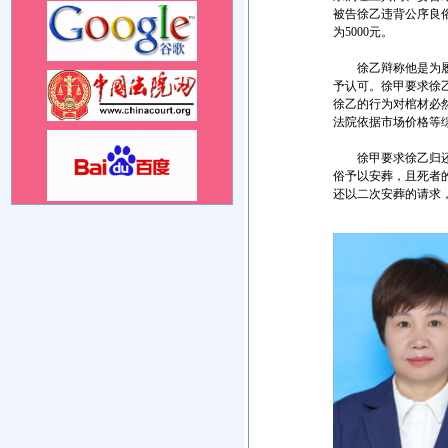
被告徐乙违背公序良
为5000元。
徐乙辩称他是为履行
予认可。徐甲要求徐
徐乙的行为对棺材必
法院依据市场价格等
徐甲要求徐乙归还其
俗予以安葬，且死者
还以二次安葬的请求