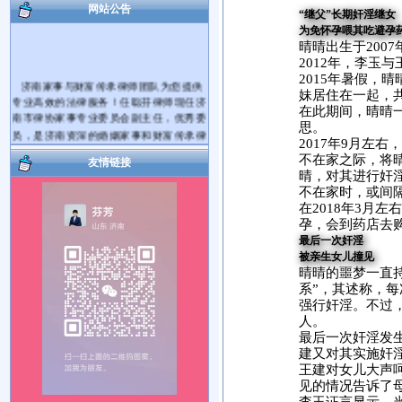
网站公告
“继父”长期奸淫继女
为免怀孕喂其吃避孕
晴晴出生于200
2012年，李玉
2015年暑假，
济南家事与财富传承律师团队为您提供
妹居住在一起，共
专业高效的法律服务！任聪芬律师现任济
在此期间，晴晴一
南市律协家事专业委员会副主任，优秀委
思。
员，是济南资深的婚姻家事和财富传承律
2017年9月左
师。代理过大量的离婚纠纷案件和遗产继
不在家之际，将
承纠纷案件。
友情链接
晴，对其进行奸淫
爱家护家，用法商守护财富！帮您将您
不在家时，或间
的财产传承给您的亲人！您有婚姻家庭和
在2018年3月
遗产继承、财富传承等方面的法律问题需
孕，会到药店去
要帮助，可电话咨询，也可电话预约后到
最后一次奸淫
律师事务所当面咨询。对于您提出的问题
被亲生女儿撞见
我会及时给您解答。如果满意请您在问题
晴晴的噩梦一直
解决的同时把我推荐给您身边需要帮助的
系”，其述称，
朋友，谢谢！
强行奸淫。不过
服务热线： 17753181492 15964027812
人。
执业机构：山东国曜琴岛律师事务所
最后一次奸淫发生
地 址：济南市历下区山大路264号国曜律
建又对其实施奸
师楼（山大路南首）
王建对女儿大声
乘车路线：可乘117、115、K56、137、
见的情况告诉了
112、K139路公交车到经十路山大路站下