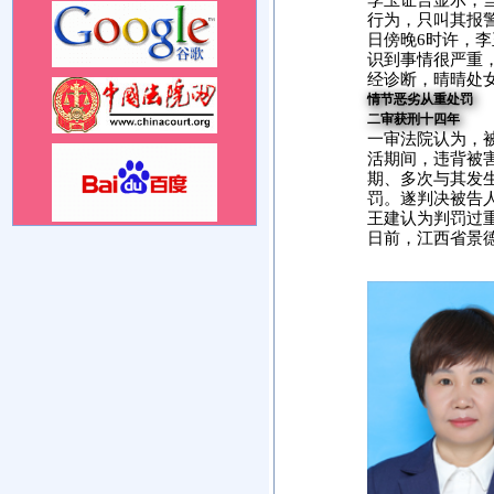
李玉证言显示，
车。
行为，只叫其报警
日傍晚6时许，
识到事情很严重
经诊断，晴晴处
情节恶劣从重处罚
二审获刑十四年
一审法院认为，
活期间，违背被
期、多次与其发
罚。遂判决被告
王建认为判罚过
日前，江西省景