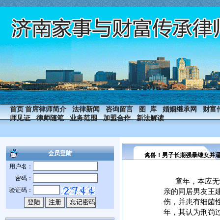
首页
首席律师简介
法律新闻
咨询留言
图 库
婚姻继承网
财富
师见证
律师随笔
业务范围
加盟合作
新法解读
会员登陆
禽兽！男子长期强暴继女并
用户名：
密码：
童年，本应无
验证码：
亲的同居男友王
伤，并患有细菌
年，其认为刑罚