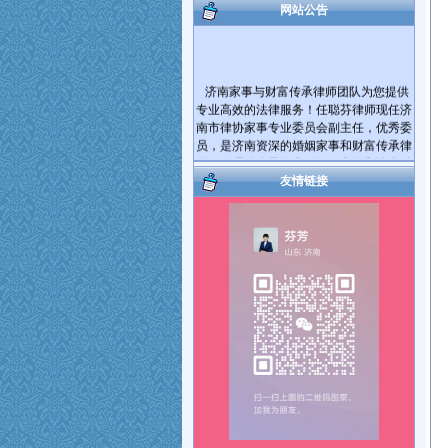
网站公告
济南家事与财富传承律师团队为您提供
专业高效的法律服务！任聪芬律师现任济
南市律协家事专业委员会副主任，优秀委
员，是济南资深的婚姻家事和财富传承律
师。代理过大量的离婚纠纷案件和遗产继
承纠纷案件。
友情链接
爱家护家，用法商守护财富！帮您将您
的财产传承给您的亲人！您有婚姻家庭和
遗产继承、财富传承等方面的法律问题需
要帮助，可电话咨询，也可电话预约后到
律师事务所当面咨询。对于您提出的问题
我会及时给您解答。如果满意请您在问题
解决的同时把我推荐给您身边需要帮助的
朋友，谢谢！
服务热线： 17753181492 15964027812
执业机构：山东国曜琴岛律师事务所
地 址：济南市历下区山大路264号国曜律
师楼（山大路南首）
乘车路线：可乘117、115、K56、137、
112、K139路公交车到经十路山大路站下
车。