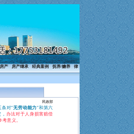
房产
房产继承
经典案例
抚养/赡养
律
民政部
条对“
无劳动能力
“和第六
定，
办法对于人身损害赔偿
参考意义。